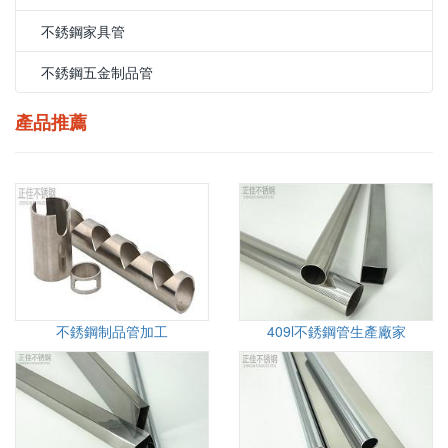
不銹鋼家具管
不銹鋼五金制品管
產品推薦
不銹鋼制品管加工
409l不銹鋼管生產廠家