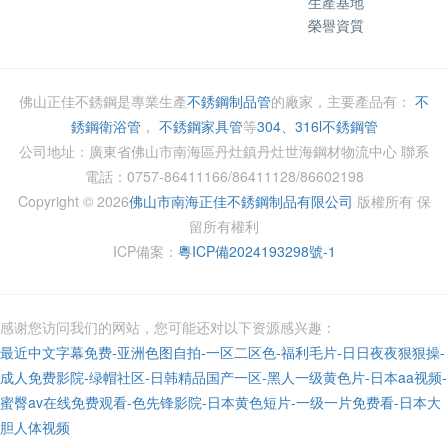
生產基地
榮譽資質
佛山正佳不銹鋼是專業生產
不銹鋼制品管
的廠家，主要產品有：
不
銹鋼衛浴管
，
不銹鋼家具管
等
304、316l不銹鋼管
公司地址：廣東省佛山市南海區丹灶鎮丹灶世海鋼材物流中心 聯系
電話：0757-86411166/86411128/86602198
Copyright ©
2026
佛山市南海正佳不銹鋼制品有限公司
版權所有 保
留所有權利
ICP備案：
粵ICP備2024193298號-1
感谢您访问我们的网站，您可能还对以下资源感兴趣：
最近中文字幕免费-亚洲色图自拍-一区二区色-福利毛片-日日夜夜狠狠操-
成人免费影院-绿帽社区-日韩精品国产一区-黑人一级黄色片-日本aa视频-
蜜臀av在线免费观看-色先锋影院-日本黄色短片-一级一片免费看-日本大
胆人体视频