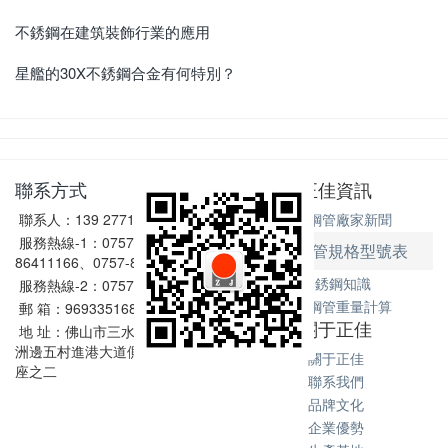
不銹鋼在建筑裝飾行業的應用
星艦的30X不銹鋼合金有何特別？
聯系方式
正佳資訊
聯系人：139 2771 6167
不銹鋼管廠家新聞
服務熱線-1：0757-
不銹鋼管規格型號表
86411166、0757-86411128
不銹鋼知識
服務熱線-2：0757-86602198
不銹鋼管重量計算
郵 箱：969335168@qq.com
關于正佳
地 址：佛山市三水區西南街道
洲邊五村進港大道側和坑1號2
關于正佳
座之二
聯系我們
品牌文化
企業優勢