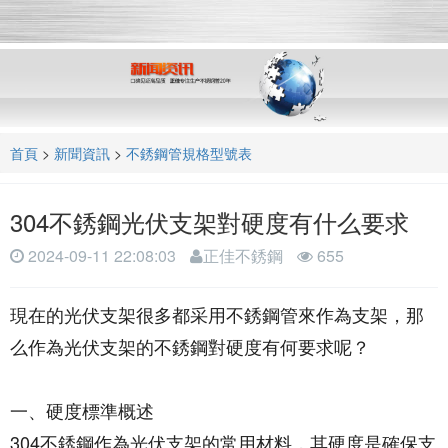
o
g
g
l
e
n
a
首頁
>
新聞資訊
>
不銹鋼管規格型號表
v
i
g
304不銹鋼光伏支架對硬度有什么要求
a
t
2024-09-11 22:08:03
正佳不銹鋼
655
i
o
現在的光伏支架很多都采用不銹鋼管來作為支架，那
n
么作為光伏支架的不銹鋼對硬度有何要求呢？
一、硬度標準概述
304不銹鋼作為光伏支架的常用材料，其硬度是確保支